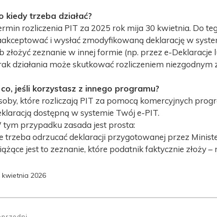
o kiedy trzeba działać?
rmin rozliczenia PIT za 2025 rok mija 30 kwietnia. Do te
aakceptować i wysłać zmodyfikowaną deklarację w syste
b złożyć zeznanie w innej formie (np. przez e-Deklaracje
rak działania może skutkować rozliczeniem niezgodnym z
 co, jeśli korzystasz z innego programu?
soby, które rozliczają PIT za pomocą komercyjnych progra
eklaracją dostępną w systemie Twój e-PIT.
 tym przypadku zasada jest prosta:
ie trzeba odrzucać deklaracji przygotowanej przez Mini
ążące jest to zeznanie, które podatnik faktycznie złoży – 
 kwietnia 2026
awigacja
pisu
oprzedni