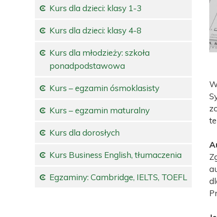
Kurs dla dzieci: klasy 1-3
Kurs dla dzieci: klasy 4-8
Kurs dla młodzieży: szkoła
ponadpodstawowa
W
Kurs – egzamin ósmoklasisty
Sy
z
Kurs – egzamin maturalny
te
Kurs dla dorosłych
A
Kurs Business English, tłumaczenia
Z
a
Egzaminy: Cambridge, IELTS, TOEFL
d
P