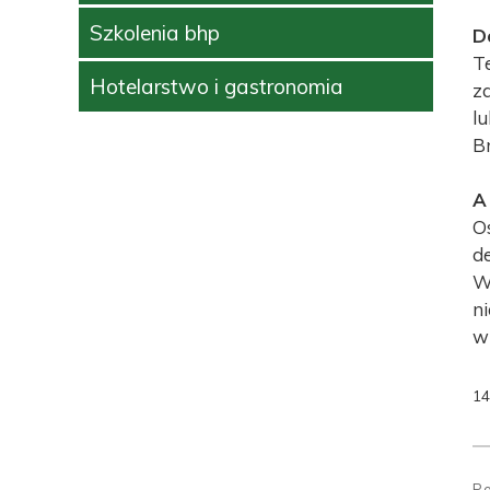
Szkolenia bhp
D
Te
Hotelarstwo i gastronomia
z
lu
B
A
O
d
W
n
wi
14
N
w
P