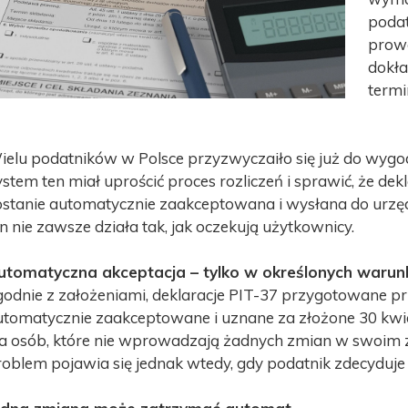
podat
prowa
dokła
termi
ielu podatników w Polsce przyzwyczaiło się już do wygod
stem ten miał uprościć proces rozliczeń i sprawić, że dek
ostanie automatycznie zaakceptowana i wysłana do urz
n nie zawsze działa tak, jak oczekują użytkownicy.
utomatyczna akceptacja – tylko w określonych warun
godnie z założeniami, deklaracje PIT-37 przygotowane p
utomatycznie zaakceptowane i uznane za złożone 30 kwie
la osób, które nie wprowadzają żadnych zmian w swoim 
roblem pojawia się jednak wtedy, gdy podatnik zdecyduje 