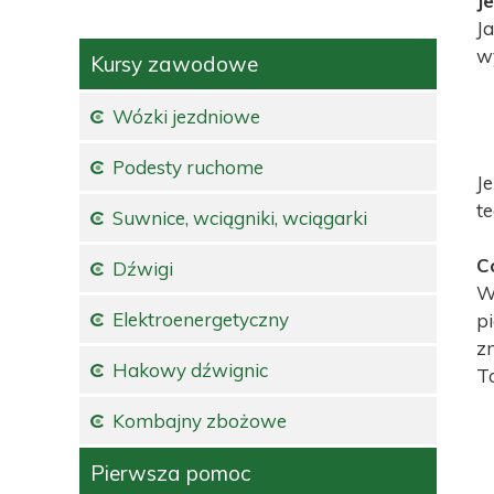
J
J
wy
Kursy zawodowe
Wózki jezdniowe
Podesty ruchome
Je
t
Suwnice, wciągniki, wciągarki
Co
Dźwigi
W
Elektroenergetyczny
p
z
Hakowy dźwignic
To
Kombajny zbożowe
Pierwsza pomoc