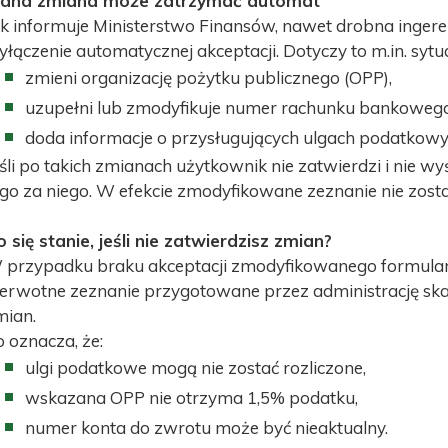
edna zmiana może zatrzymać automat
ak informuje Ministerstwo Finansów, nawet drobna inge
łączenie automatycznej akceptacji. Dotyczy to m.in. sytua
zmieni organizację pożytku publicznego (OPP),
uzupełni lub zmodyfikuje numer rachunku bankowego
doda informacje o przysługujących ulgach podatkowy
śli po takich zmianach użytkownik nie zatwierdzi i nie wyś
ego za niego. W efekcie zmodyfikowane zeznanie nie zost
 się stanie, jeśli nie zatwierdzisz zmian?
 przypadku braku akceptacji zmodyfikowanego formularz
ierwotne zeznanie przygotowane przez administrację s
mian.
 oznacza, że:
ulgi podatkowe mogą nie zostać rozliczone,
wskazana OPP nie otrzyma 1,5% podatku,
numer konta do zwrotu może być nieaktualny.