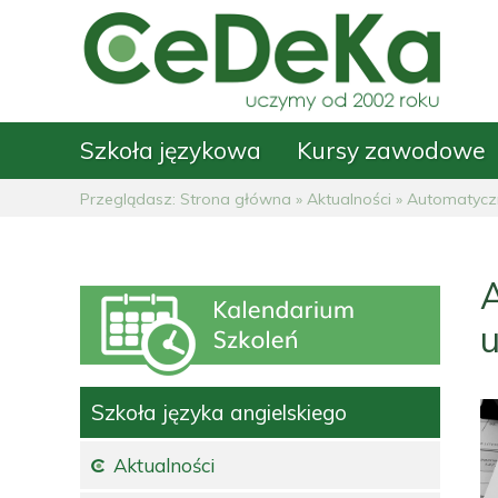
Szkoła językowa
Kursy zawodowe
Przeglądasz:
Strona główna
»
Aktualności
»
Automatyczn
A
Szkoła języka angielskiego
Aktualności