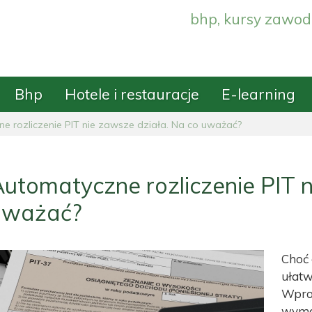
bhp, kursy zawod
Bhp
Hotele i restauracje
E-learning
e rozliczenie PIT nie zawsze działa. Na co uważać?
utomatyczne rozliczenie PIT n
uważać?
Choć 
ułatw
Wprow
wyma