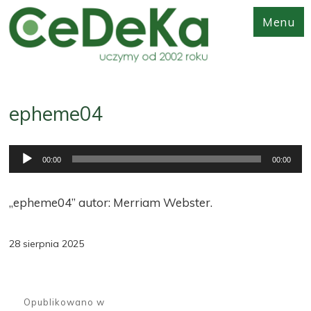
Menu
epheme04
Odtwarzacz
00:00
00:00
plików
dźwiękowych
„epheme04” autor: Merriam Webster.
28 sierpnia 2025
Nawigacja
wpisu
Opublikowano w