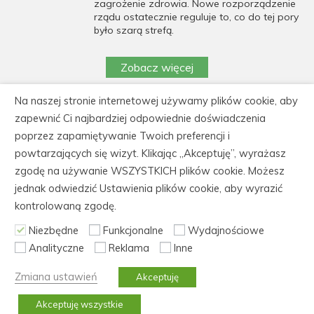
zagrożenie zdrowia. Nowe rozporządzenie
rządu ostatecznie reguluje to, co do tej pory
było szarą strefą.
Zobacz więcej
Na naszej stronie internetowej używamy plików cookie, aby
https://cedeka.pl/wp-
zapewnić Ci najbardziej odpowiednie doświadczenia
content/uploads/polityka_prywatnosci_cedeka.pdf
poprzez zapamiętywanie Twoich preferencji i
powtarzających się wizyt. Klikając „Akceptuję”, wyrażasz
CEDEKA Centrum Doskonalenia Kadr, 86-105
zgodę na używanie WSZYSTKICH plików cookie. Możesz
Świecie, ul. Kiepury 30
jednak odwiedzić Ustawienia plików cookie, aby wyrazić
tel.: 52 562 60 61, fax: 52 522 21 31, NIP: 559-
kontrolowaną zgodę.
165-88-04
Niezbędne
Funkcjonalne
Wydajnościowe
Analityczne
Reklama
Inne
© Copyright 2006-2026 CeDeKa szkolenia i kursy
zawodowe,
Pliki cookies
,
Polityka prywatności
,
Mapa
Zmiana ustawień
Akceptuję
strony
Realizacja:
ITB Vega
Akceptuję wszystkie