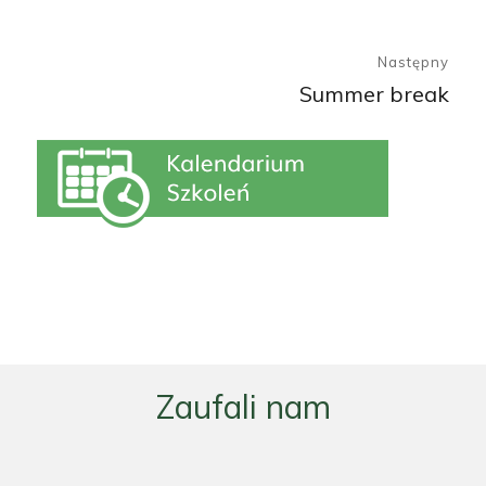
Następny
Summer break
Następny
wpis:
Zaufali nam