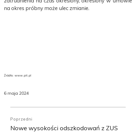
zatrudnienia na czas określony, określony w umowie
na okres próbny może ulec zmianie.
Źródło: www.pit.pl
6 maja 2024
Nawigacja
wpisu
Poprzedni
Nowe wysokości odszkodowań z ZUS
Poprzedni
wpis: