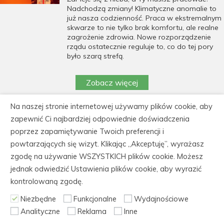
Nadchodzą zmiany! Klimatyczne anomalie to
już nasza codzienność. Praca w ekstremalnym
skwarze to nie tylko brak komfortu, ale realne
zagrożenie zdrowia. Nowe rozporządzenie
rządu ostatecznie reguluje to, co do tej pory
było szarą strefą.
Zobacz więcej
Na naszej stronie internetowej używamy plików cookie, aby
https://cedeka.pl/wp-
zapewnić Ci najbardziej odpowiednie doświadczenia
content/uploads/polityka_prywatnosci_cedeka.pdf
poprzez zapamiętywanie Twoich preferencji i
powtarzających się wizyt. Klikając „Akceptuję”, wyrażasz
CEDEKA Centrum Doskonalenia Kadr, 86-105
zgodę na używanie WSZYSTKICH plików cookie. Możesz
Świecie, ul. Kiepury 30
jednak odwiedzić Ustawienia plików cookie, aby wyrazić
tel.: 52 562 60 61, fax: 52 522 21 31, NIP: 559-
kontrolowaną zgodę.
165-88-04
Niezbędne
Funkcjonalne
Wydajnościowe
Analityczne
Reklama
Inne
© Copyright 2006-2026 CeDeKa szkolenia i kursy