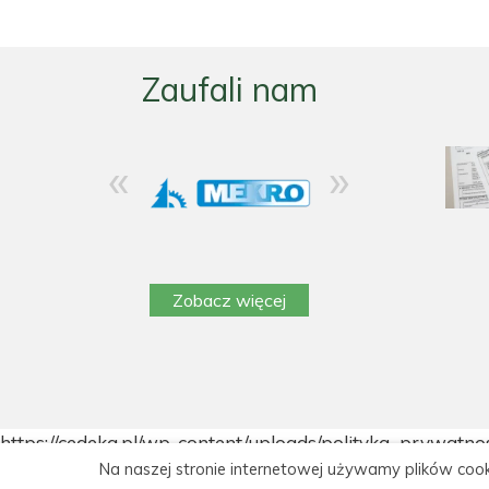
Zaufali nam
«
»
Zobacz więcej
https://cedeka.pl/wp-content/uploads/polityka_prywatno
Na naszej stronie internetowej używamy plików cook