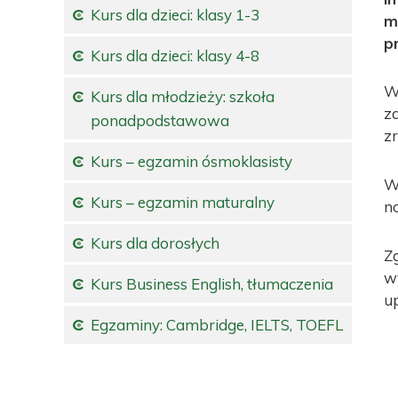
Kurs dla dzieci: klasy 1-3
m
p
Kurs dla dzieci: klasy 4-8
W
Kurs dla młodzieży: szkoła
z
ponadpodstawowa
z
Kurs – egzamin ósmoklasisty
W
Kurs – egzamin maturalny
no
Kurs dla dorosłych
Z
w
Kurs Business English, tłumaczenia
u
Egzaminy: Cambridge, IELTS, TOEFL