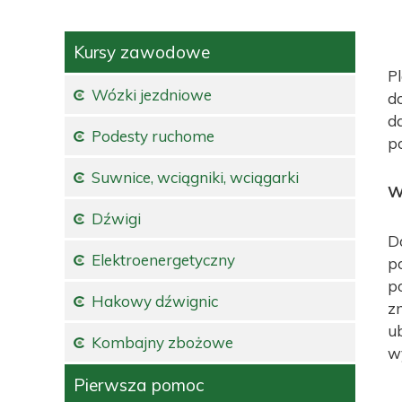
Kursy zawodowe
P
Wózki jezdniowe
d
d
Podesty ruchome
p
Suwnice, wciągniki, wciągarki
W
Dźwigi
D
Elektroenergetyczny
p
p
Hakowy dźwignic
z
u
Kombajny zbożowe
w
Pierwsza pomoc