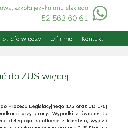
owe, szkoła języka angielskiego
52 562 60 61
Strefa wiedzy
O firmie
Kontakt
ć do ZUS więcej
ego Procesu Legislacyjnego 175 oraz UD 175)
adkami przy pracy. Wypadki zrównane to
p. delegacja, spotkanie z klientem, wyjazd
ane w przekazywanej informacji ZUS IWA, co