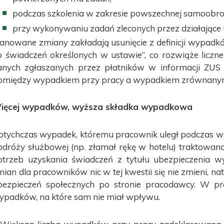
podczas szkolenia w zakresie powszechnej samoobro
przy wykonywaniu zadań zleconych przez działające
lanowane zmiany zakładają usunięcie z definicji wypad
o świadczeń określonych w ustawie”, co rozwiąże liczne
anych zgłaszanych przez płatników w informacji ZUS
omiędzy wypadkiem przy pracy a wypadkiem zrównany
ięcej wypadków, wyższa składka wypadkowa
otychczas wypadek, któremu pracownik uległ podczas wyj
odróży służbowej (np. złamał rękę w hotelu) traktowan
otrzeb uzyskania świadczeń z tytułu ubezpieczenia
mian dla pracowników nic w tej kwestii się nie zmieni,
bezpieczeń społecznych po stronie pracodawcy. W pr
ypadków, na które sam nie miał wpływu.