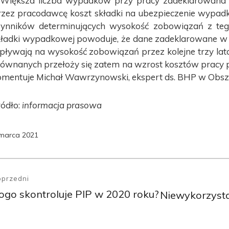
 Większa liczba wypadków przy pracy zadeklarowana
rzez pracodawcę koszt składki na ubezpieczenie wypa
zynników determinujących wysokość zobowiązań z tego 
kładki wypadkowej powoduje, że dane zadeklarowane w 
pływają na wysokość zobowiązań przez kolejne trzy la
równanych przełoży się zatem na wzrost kosztów pracy 
omentuje Michał Wawrzynowski, ekspert ds. BHP w Obsz
ródło:
informacja prasowa
marca 2021
awigacja
pisu
oprzedni
ogo skontroluje PIP w 2020 roku?
oprzedni
Niewykorzysta
Następny
pis:
wpis: