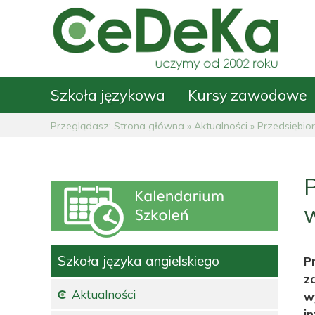
Szkoła językowa
Kursy zawodowe
Przeglądasz:
Strona główna
»
Aktualności
»
Przedsiębio
P
Szkoła języka angielskiego
P
z
Aktualności
w
i