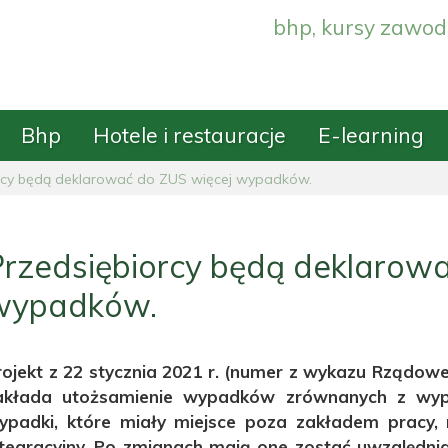
bhp, kursy zawod
Bhp
Hotele i restauracje
E-learning
rcy będą deklarować do ZUS więcej wypadków.
rzedsiębiorcy będą deklarowa
wypadków.
rojekt z 22 stycznia 2021 r. (numer z wykazu Rządow
akłada utożsamienie wypadków zrównanych z wyp
ypadki, które miały miejsce poza zakładem pracy, n
ntegracyjny. Po zmianach mają one zostać uwzględni