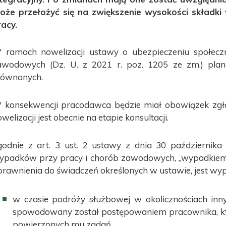
oże przełożyć się na zwiększenie wysokości skład
racy.
 ramach nowelizacji ustawy o ubezpieczeniu społec
awodowych (Dz. U. z 2021 r. poz. 1205 ze zm.) pl
równanych.
 konsekwencji pracodawca będzie miał obowiązek zgłas
welizacji jest obecnie na etapie konsultacji.
godnie z art. 3 ust. 2 ustawy z dnia 30 października
ypadków przy pracy i chorób zawodowych, „wypadkiem 
prawnienia do świadczeń określonych w ustawie, jest wyp
w czasie podróży służbowej w okolicznościach inn
spowodowany został postępowaniem pracownika, kt
powierzonych mu zadań,