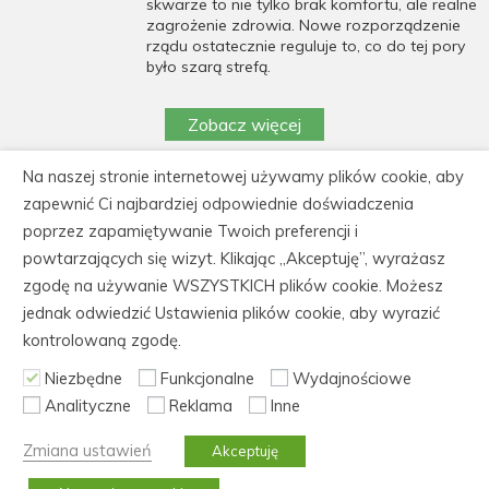
skwarze to nie tylko brak komfortu, ale realne
zagrożenie zdrowia. Nowe rozporządzenie
rządu ostatecznie reguluje to, co do tej pory
było szarą strefą.
Zobacz więcej
Na naszej stronie internetowej używamy plików cookie, aby
https://cedeka.pl/wp-
zapewnić Ci najbardziej odpowiednie doświadczenia
content/uploads/polityka_prywatnosci_cedeka.pdf
poprzez zapamiętywanie Twoich preferencji i
powtarzających się wizyt. Klikając „Akceptuję”, wyrażasz
CEDEKA Centrum Doskonalenia Kadr, 86-105
zgodę na używanie WSZYSTKICH plików cookie. Możesz
Świecie, ul. Kiepury 30
jednak odwiedzić Ustawienia plików cookie, aby wyrazić
tel.: 52 562 60 61, fax: 52 522 21 31, NIP: 559-
kontrolowaną zgodę.
165-88-04
Niezbędne
Funkcjonalne
Wydajnościowe
Analityczne
Reklama
Inne
© Copyright 2006-2026 CeDeKa szkolenia i kursy
zawodowe,
Pliki cookies
,
Polityka prywatności
,
Mapa
Zmiana ustawień
Akceptuję
strony
Realizacja:
ITB Vega