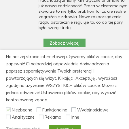
Nadchodzą zmiany! Klimatyczne anomalie to
już nasza codzienność. Praca w ekstremalnym
skwarze to nie tylko brak komfortu, ale realne
zagrożenie zdrowia. Nowe rozporządzenie
rządu ostatecznie reguluje to, co do tej pory
było szarą strefą.
Zobacz więcej
Na naszej stronie internetowej używamy plików cookie, aby
https://cedeka.pl/wp-
zapewnić Ci najbardziej odpowiednie doświadczenia
content/uploads/polityka_prywatnosci_cedeka.pdf
poprzez zapamiętywanie Twoich preferencji i
powtarzających się wizyt. Klikając „Akceptuję”, wyrażasz
CEDEKA Centrum Doskonalenia Kadr, 86-105
zgodę na używanie WSZYSTKICH plików cookie. Możesz
Świecie, ul. Kiepury 30
jednak odwiedzić Ustawienia plików cookie, aby wyrazić
tel.: 52 562 60 61, fax: 52 522 21 31, NIP: 559-
kontrolowaną zgodę.
165-88-04
Niezbędne
Funkcjonalne
Wydajnościowe
Analityczne
Reklama
Inne
© Copyright 2006-2026 CeDeKa szkolenia i kursy
zawodowe,
Pliki cookies
,
Polityka prywatności
,
Mapa
Zmiana ustawień