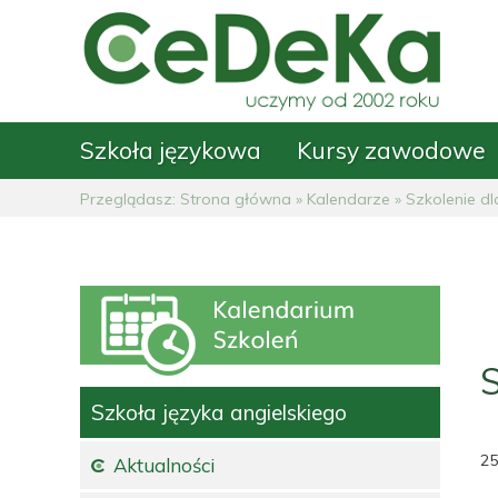
Szkoła językowa
Kursy zawodowe
Przeglądasz:
Strona główna
»
Kalendarze
»
Szkolenie dl
S
Szkoła języka angielskiego
25
Aktualności