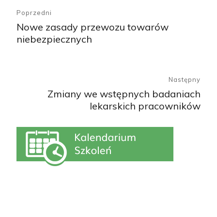
E
wpisu
R
Poprzedni
N
Nowe zasady przewozu towarów
Poprzedni
A
niebezpiecznych
wpis:
T
I
V
E
Następny
:
Zmiany we wstępnych badaniach
Następny
lekarskich pracowników
wpis: