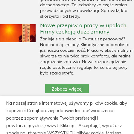
dochodowego. To jednak tylko część zmian
przewidzianych w nowelizacji. Sprawdź, kto
skorzysta i od kiedy.
Nowe przepisy o pracy w upałach.
Firmy czekają duże zmiany
Żar leje się z nieba, a Ty musisz pracować?
Nadchodzą zmiany! Klimatyczne anomalie to
już nasza codzienność. Praca w ekstremalnym
skwarze to nie tylko brak komfortu, ale realne
zagrożenie zdrowia. Nowe rozporządzenie
rządu ostatecznie reguluje to, co do tej pory
było szarą strefą.
Zobacz więcej
Na naszej stronie internetowej używamy plików cookie, aby
https://cedeka.pl/wp-
zapewnić Ci najbardziej odpowiednie doświadczenia
content/uploads/polityka_prywatnosci_cedeka.pdf
poprzez zapamiętywanie Twoich preferencji i
powtarzających się wizyt. Klikając „Akceptuję”, wyrażasz
CEDEKA Centrum Doskonalenia Kadr, 86-105
zgodę na używanie WSZYSTKICH plików cookie. Możesz