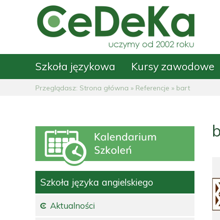
Szkoła językowa
Kursy zawodowe
Przeglądasz:
Strona główna
»
Referencje
»
bart
b
Szkoła języka angielskiego
Aktualności