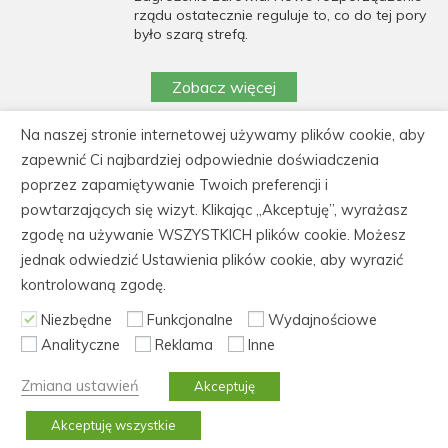
rządu ostatecznie reguluje to, co do tej pory
było szarą strefą.
Zobacz więcej
Na naszej stronie internetowej używamy plików cookie, aby
https://cedeka.pl/wp-
zapewnić Ci najbardziej odpowiednie doświadczenia
content/uploads/polityka_prywatnosci_cedeka.pdf
poprzez zapamiętywanie Twoich preferencji i
powtarzających się wizyt. Klikając „Akceptuję”, wyrażasz
CEDEKA Centrum Doskonalenia Kadr, 86-105
zgodę na używanie WSZYSTKICH plików cookie. Możesz
Świecie, ul. Kiepury 30
jednak odwiedzić Ustawienia plików cookie, aby wyrazić
tel.: 52 562 60 61, fax: 52 522 21 31, NIP: 559-
kontrolowaną zgodę.
165-88-04
Niezbędne
Funkcjonalne
Wydajnościowe
Analityczne
Reklama
Inne
© Copyright 2006-2026 CeDeKa szkolenia i kursy
zawodowe,
Pliki cookies
,
Polityka prywatności
,
Mapa
Zmiana ustawień
Akceptuję
strony
Realizacja:
ITB Vega
Akceptuję wszystkie