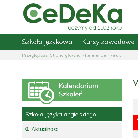
Szkoła językowa
Kursy zawodowe
Przeglądasz:
Strona główna
»
Referencje
»
velux
v
Szkoła języka angielskiego
Aktualności