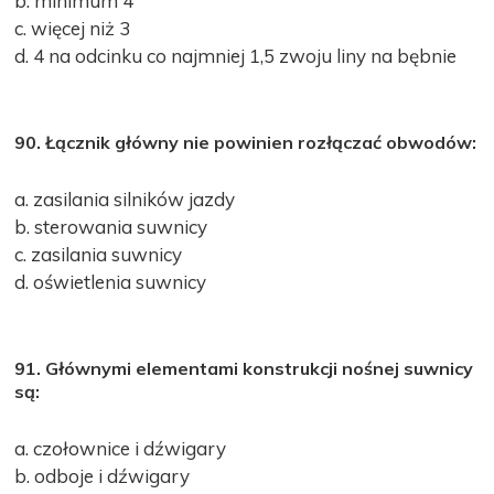
b. minimum 4
c. więcej niż 3
d. 4 na odcinku co najmniej 1,5 zwoju liny na bębnie
90. Łącznik główny nie powinien rozłączać obwodów:
a. zasilania silników jazdy
b. sterowania suwnicy
c. zasilania suwnicy
d. oświetlenia suwnicy
91. Głównymi elementami konstrukcji nośnej suwnicy
są:
a. czołownice i dźwigary
b. odboje i dźwigary