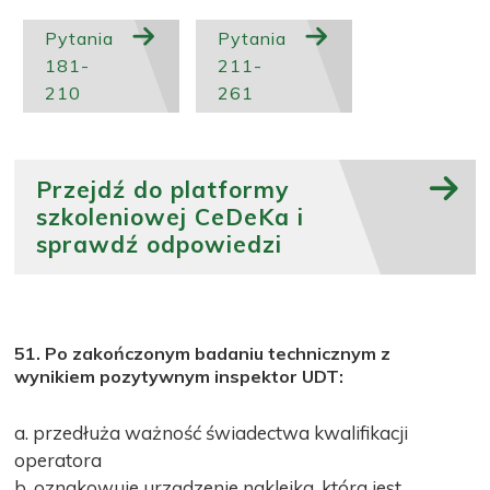
Pytania
Pytania
181-
211-
210
261
Przejdź do platformy
szkoleniowej CeDeKa i
sprawdź odpowiedzi
51. Po zakończonym badaniu technicznym z
wynikiem pozytywnym inspektor UDT:
a. przedłuża ważność świadectwa kwalifikacji
operatora
b. oznakowuje urządzenie naklejka, która jest