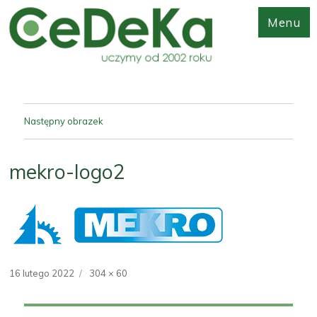
Menu
Następny obrazek
mekro-logo2
Opublikowano
16 lutego 2022
Pełny
304 × 60
rozmiar