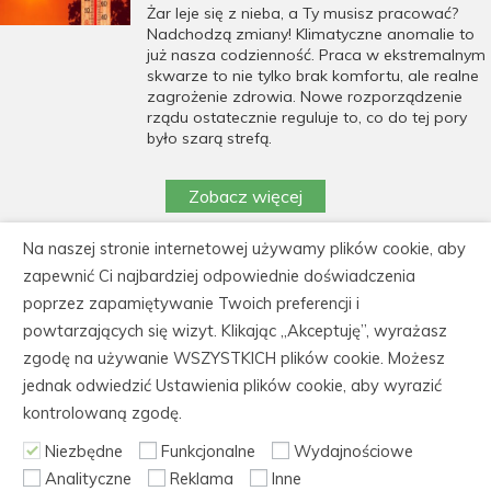
Żar leje się z nieba, a Ty musisz pracować?
Nadchodzą zmiany! Klimatyczne anomalie to
już nasza codzienność. Praca w ekstremalnym
skwarze to nie tylko brak komfortu, ale realne
zagrożenie zdrowia. Nowe rozporządzenie
rządu ostatecznie reguluje to, co do tej pory
było szarą strefą.
Zobacz więcej
Na naszej stronie internetowej używamy plików cookie, aby
https://cedeka.pl/wp-
zapewnić Ci najbardziej odpowiednie doświadczenia
content/uploads/polityka_prywatnosci_cedeka.pdf
poprzez zapamiętywanie Twoich preferencji i
powtarzających się wizyt. Klikając „Akceptuję”, wyrażasz
CEDEKA Centrum Doskonalenia Kadr, 86-105
zgodę na używanie WSZYSTKICH plików cookie. Możesz
Świecie, ul. Kiepury 30
jednak odwiedzić Ustawienia plików cookie, aby wyrazić
tel.: 52 562 60 61, fax: 52 522 21 31, NIP: 559-
kontrolowaną zgodę.
165-88-04
Niezbędne
Funkcjonalne
Wydajnościowe
Analityczne
Reklama
Inne
© Copyright 2006-2026 CeDeKa szkolenia i kursy