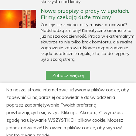
skorzysta i od kiedy.
Nowe przepisy o pracy w upałach.
Firmy czekają duże zmiany
Żar leje się z nieba, a Ty musisz pracować?
Nadchodzą zmiany! Klimatyczne anomalie to
już nasza codzienność. Praca w ekstremalnym
skwarze to nie tylko brak komfortu, ale realne
zagrożenie zdrowia. Nowe rozporządzenie
rządu ostatecznie reguluje to, co do tej pory
było szarą strefą.
Zobacz więcej
Na naszej stronie internetowej używamy plików cookie, aby
https://cedeka.pl/wp-
zapewnić Ci najbardziej odpowiednie doświadczenia
content/uploads/polityka_prywatnosci_cedeka.pdf
poprzez zapamiętywanie Twoich preferencji i
powtarzających się wizyt. Klikając „Akceptuję”, wyrażasz
CEDEKA Centrum Doskonalenia Kadr, 86-105
zgodę na używanie WSZYSTKICH plików cookie. Możesz
Świecie, ul. Kiepury 30
jednak odwiedzić Ustawienia plików cookie, aby wyrazić
tel.: 52 562 60 61, fax: 52 522 21 31, NIP: 559-
kontrolowaną zgodę.