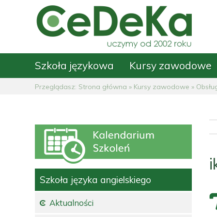
Szkoła językowa
Kursy zawodowe
Przeglądasz:
Strona główna
»
Kursy zawodowe
»
Obsłu
Szkoła języka angielskiego
Aktualności