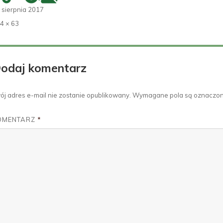
ublikowano
 sierpnia 2017
łny
4 × 63
zmiar
odaj komentarz
ój adres e-mail nie zostanie opublikowany.
Wymagane pola są oznaczo
OMENTARZ
*