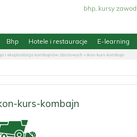
bhp, kursy zawod
Bhp
Hotele i restauracje
E-learning
ga i eksploatacja kombajnów zbożowych
»
ikon-kurs-kombajn
ikon-kurs-kombajn