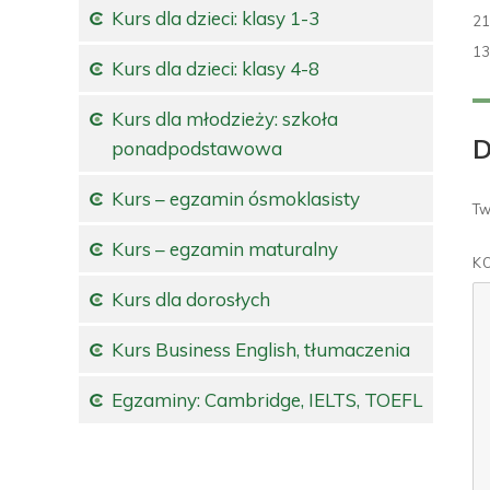
Kurs dla dzieci: klasy 1-3
Op
21
Pe
13
Kurs dla dzieci: klasy 4-8
ro
Kurs dla młodzieży: szkoła
D
ponadpodstawowa
Kurs – egzamin ósmoklasisty
Tw
Kurs – egzamin maturalny
K
Kurs dla dorosłych
Kurs Business English, tłumaczenia
Egzaminy: Cambridge, IELTS, TOEFL