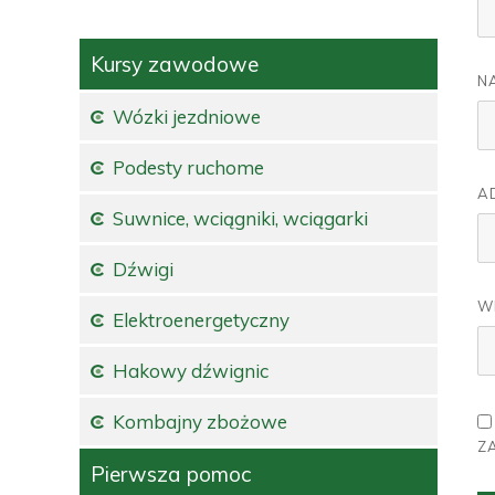
Kursy zawodowe
N
Wózki jezdniowe
Podesty ruchome
A
Suwnice, wciągniki, wciągarki
Dźwigi
W
Elektroenergetyczny
Hakowy dźwignic
Kombajny zbożowe
Z
Pierwsza pomoc