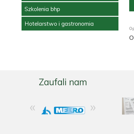
Szkolenia bhp
A
N
L
Hotelarstwo i gastronomia
w
T
O
E
O
R
N
A
T
I
V
E
Zaufali nam
:
«
»