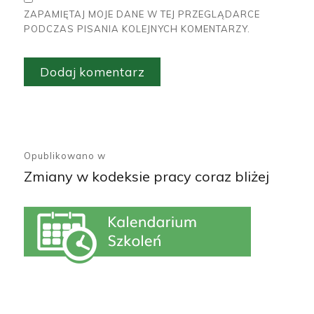
ZAPAMIĘTAJ MOJE DANE W TEJ PRZEGLĄDARCE
PODCZAS PISANIA KOLEJNYCH KOMENTARZY.
A
L
T
Nawigacja
E
wpisu
R
Opublikowano w
N
Zmiany w kodeksie pracy coraz bliżej
A
T
I
V
E
: