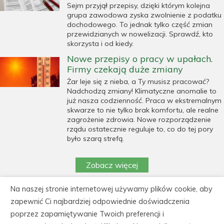
Sejm przyjął przepisy, dzięki którym kolejna
grupa zawodowa zyska zwolnienie z podatku
dochodowego. To jednak tylko część zmian
przewidzianych w nowelizacji. Sprawdź, kto
skorzysta i od kiedy.
Nowe przepisy o pracy w upałach.
Firmy czekają duże zmiany
Żar leje się z nieba, a Ty musisz pracować?
Nadchodzą zmiany! Klimatyczne anomalie to
już nasza codzienność. Praca w ekstremalnym
skwarze to nie tylko brak komfortu, ale realne
zagrożenie zdrowia. Nowe rozporządzenie
rządu ostatecznie reguluje to, co do tej pory
było szarą strefą.
Zobacz więcej
Na naszej stronie internetowej używamy plików cookie, aby
https://cedeka.pl/wp-
zapewnić Ci najbardziej odpowiednie doświadczenia
content/uploads/polityka_prywatnosci_cedeka.pdf
poprzez zapamiętywanie Twoich preferencji i