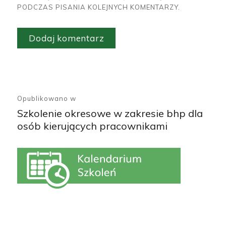
PODCZAS PISANIA KOLEJNYCH KOMENTARZY.
A
L
T
Nawigacja
E
wpisu
R
Opublikowano w
N
Szkolenie okresowe w zakresie bhp dla
A
osób kierujących pracownikami
T
I
V
E
: