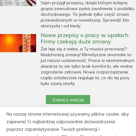
Sejm przyjął przepisy, dzięki którym kolejna
grupa zawodowa zyska zwolnienie z podatku
dochodowego. To jednak tylko część zmian
przewidzianych w nowelizacji. Sprawdź, kto
skorzysta i od kiedy.
Nowe przepisy o pracy w upałach.
Firmy czekają duże zmiany
Żar leje się z nieba, a Ty musisz pracować?
Nadchodzą zmiany! Klimatyczne anomalie to
już nasza codzienność. Praca w ekstremalnym
skwarze to nie tylko brak komfortu, ale realne
zagrożenie zdrowia. Nowe rozporządzenie
rządu ostatecznie reguluje to, co do tej pory
było szarą strefą.
Zobacz więcej
Na naszej stronie internetowej używamy plików cookie, aby
https://cedeka.pl/wp-
zapewnić Ci najbardziej odpowiednie doświadczenia
content/uploads/polityka_prywatnosci_cedeka.pdf
poprzez zapamiętywanie Twoich preferencji i